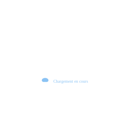
EDGE OF MEMORIES : Le JRPG français qui peut surprendre ? 🔥 DÉMO
Chargement en cours