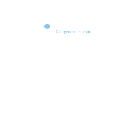
Chargement en cours
EDGE OF MEMORIES : Le JRPG français qui peut surprendre ? 🔥 DÉMO