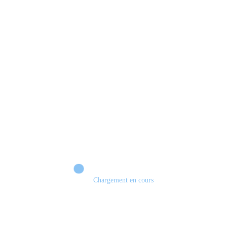
#gaming #gamecover
Chargement en cours
Les jeux en physique vont disparaître! #sony #playstation #demat #physique
#jeuxvidéo #gamecover