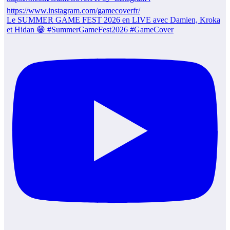
Le SUMMER GAME FEST 2026 en LIVE avec Damien, Kroka
et Hidan 😁 #SummerGameFest2026 #GameCover