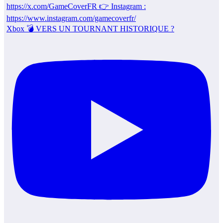
Xbox 💣 VERS UN TOURNANT HISTORIQUE ?