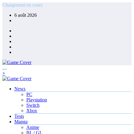
Aller
Chargement en cours
au
6 août 2026
contenu
×
News
PC
Playstation
Switch
Xbox
Tests
Manga
Anime
BL / GL