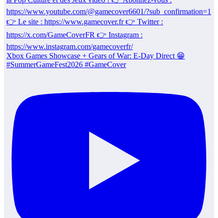
Xbox Games Showcase + Gears of War: E-Day Direct 😁
#SummerGameFest2026 #GameCover