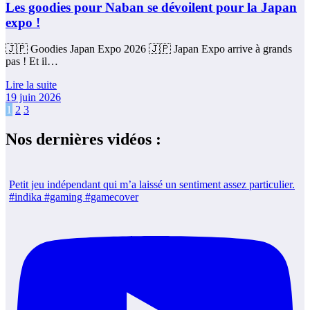
Les goodies pour Naban se dévoilent pour la Japan
expo !
🇯🇵 Goodies Japan Expo 2026 🇯🇵 Japan Expo arrive à grands
pas ! Et il…
Lire la suite
19 juin 2026
Pagination
1
2
3
des
Nos dernières vidéos :
publications
Petit jeu indépendant qui m’a laissé un sentiment assez particulier.
#indika #gaming #gamecover