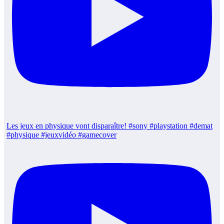
Les jeux en physique vont disparaître! #sony #playstation #demat
#physique #jeuxvidéo #gamecover