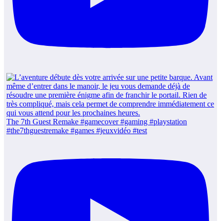
The 7th Guest Remake #gamecover #gaming #playstation
#the7thguestremake #games #jeuxvidéo #test