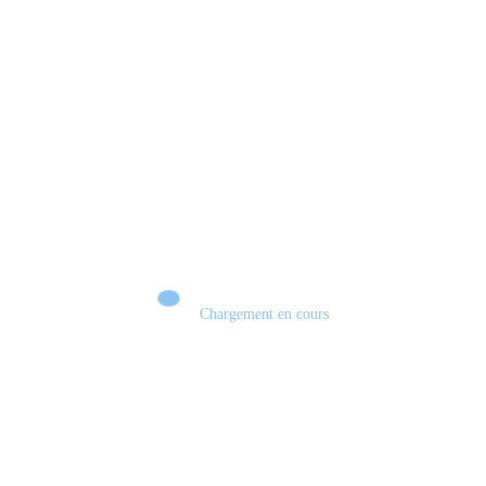
Les jeux en physique vont disparaître! #sony #playstation #demat #physique
#jeuxvidéo #gamecover
Chargement en cours