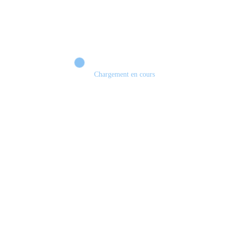
Chargement en cours
EDGE OF MEMORIES : Le JRPG français qui peut surprendre ? 🔥 DÉMO