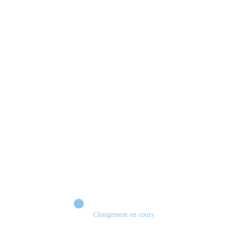
Xbox 💣 VERS UN TOURNANT HISTORIQUE ?
Chargement en cours