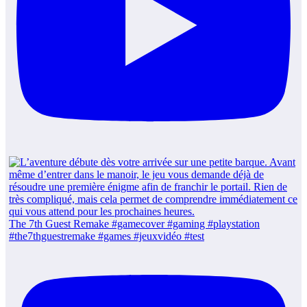
The 7th Guest Remake #gamecover #gaming #playstation
#the7thguestremake #games #jeuxvidéo #test