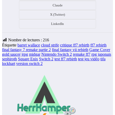
Claude
X (Twitter)
LinkedIn
Nombre de lectures :
216
Étiquette
barret wallace
cloud strife
critique ff7 rebirth
ff7 rebirth
final fantasy 7 remake partie 2
final fantasy vii rebirth
Game Cover
gold saucer
jrpg
midgar
Nintendo Switch 2
remake ff7
rpg japonais
sephiroth
Square Enix
Switch 2
test ff7 rebirth
test jeu vidéo
tifa
lockhart
version switch 2