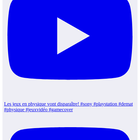
Les jeux en physique vont disparaître! #sony #playstation #demat
#physique #jeuxvidéo #gamecover