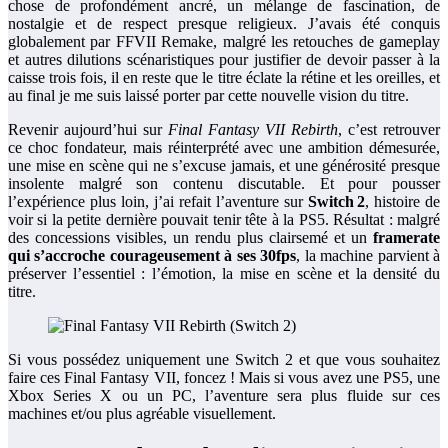
chose de profondément ancré, un mélange de fascination, de
nostalgie et de respect presque religieux. J’avais été conquis
globalement par FFVII Remake, malgré les retouches de gameplay
et autres dilutions scénaristiques pour justifier de devoir passer à la
caisse trois fois, il en reste que le titre éclate la rétine et les oreilles, et
au final je me suis laissé porter par cette nouvelle vision du titre.
Revenir aujourd’hui sur
Final Fantasy VII Rebirth
, c’est retrouver
ce choc fondateur, mais réinterprété avec une ambition démesurée,
une mise en scène qui ne s’excuse jamais, et une générosité presque
insolente malgré son contenu discutable. Et pour pousser
l’expérience plus loin, j’ai refait l’aventure sur
Switch 2
, histoire de
voir si la petite dernière pouvait tenir tête à la PS5. Résultat : malgré
des concessions visibles, un rendu plus clairsemé et un
framerate
qui s’accroche courageusement à ses 30fps
, la machine parvient à
préserver l’essentiel : l’émotion, la mise en scène et la densité du
titre.
Si vous possédez uniquement une Switch 2 et que vous souhaitez
faire ces Final Fantasy VII, foncez ! Mais si vous avez une PS5, une
Xbox Series X ou un PC, l’aventure sera plus fluide sur ces
machines et/ou plus agréable visuellement.