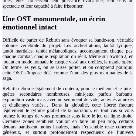
fines, elles conservent leur puissance évocatrice, leur sens du
spectacle et leur capacité à faire frissonner.
Une OST monumentale, un écrin
émotionnel intact
Difficile de parler de Rebirth sans évoquer sa bande-son, véritable
colonne vertébrale du projet. Les orchestrations, tantôt lyriques,
tantôt martiales, tantôt mélancoliques, accompagnent chaque pas,
chaque combat, chaque respiration du récit. Même sur Switch 2, en
jouant en mode nomade le casque vissé aux oreilles, la magie opère.
On ferme les yeux, on se laisse porter, et on comprend pourquoi
cette OST s’impose déjà comme l’une des plus marquantes de la
saga.
Rebirth déborde également de contenu, pour le meilleur et le pire :
quêtes secondaires nombreuses, mini‑jeux parfois barbants,
exploration vaste mais avec un sentiment de vide, activités annexes
et challenges variés… Dans la globalité, cette liberté fracture
légèrement le rythme global de la narration, en tout cas si vous
prenez le temps de vous promener sans faire le jeu en ligne droite.
Certaines zones semblent vouloir en faire un peu trop, certains
détours paraissent moins inspirés, mais l’ensemble reste cohérent,
généreux, et surtout profondément respectueux de l’univers