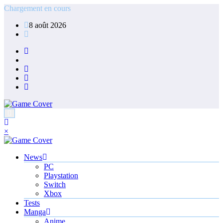
Aller
Chargement en cours
au
8 août 2026
contenu
×
News
PC
Playstation
Switch
Xbox
Tests
Manga
Anime