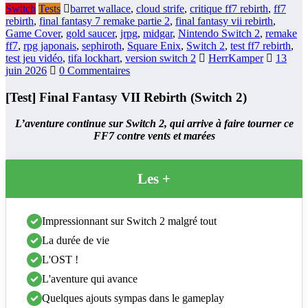
Switch
Tests
barret wallace
,
cloud strife
,
critique ff7 rebirth
,
ff7
rebirth
,
final fantasy 7 remake partie 2
,
final fantasy vii rebirth
,
Game Cover
,
gold saucer
,
jrpg
,
midgar
,
Nintendo Switch 2
,
remake
ff7
,
rpg japonais
,
sephiroth
,
Square Enix
,
Switch 2
,
test ff7 rebirth
,
test jeu vidéo
,
tifa lockhart
,
version switch 2
HerrKamper
13
juin 2026
0 Commentaires
[Test] Final Fantasy VII Rebirth (Switch 2)
L’aventure continue sur Switch 2, qui arrive à faire tourner ce
FF7 contre vents et marées
Les +
Impressionnant sur Switch 2 malgré tout
La durée de vie
L'OST !
L'aventure qui avance
Quelques ajouts sympas dans le gameplay