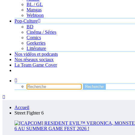
BL / GL
Mangas
Webtoon
Pop-Culture
BD
Cinéma / Séries
Comics
Geekeries
Littérature
Nos vidéos et podcasts
Nos réseaux sociaux
La Team Game Cover
Accueil
Street Fighter 6