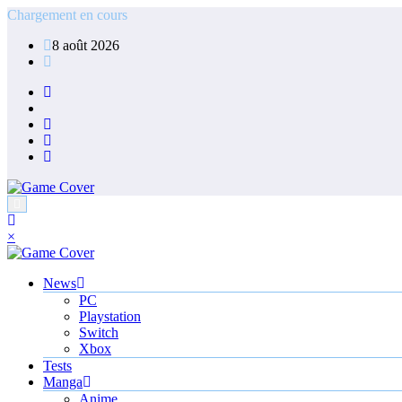
Aller
Chargement en cours
au
8 août 2026
contenu
×
News
PC
Playstation
Switch
Xbox
Tests
Manga
Anime