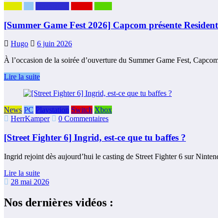
News
PC
Playstation
Switch
Xbox
[Summer Game Fest 2026] Capcom présente Resident Ev
Hugo
6 juin 2026
À l’occasion de la soirée d’ouverture du Summer Game Fest, Capcom
Lire la suite
News
PC
Playstation
Switch
Xbox
HerrKamper
0 Commentaires
[Street Fighter 6] Ingrid, est-ce que tu baffes ?
Ingrid rejoint dès aujourd’hui le casting de Street Fighter 6 sur Nint
Lire la suite
28 mai 2026
Nos dernières vidéos :