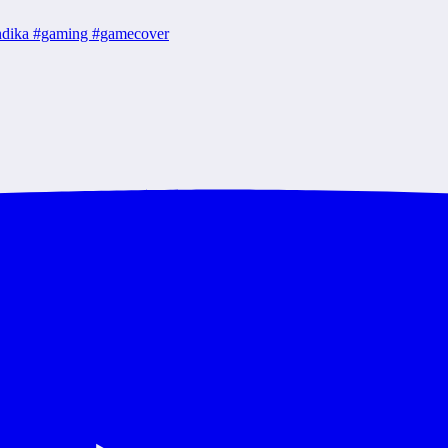
 #indika #gaming #gamecover