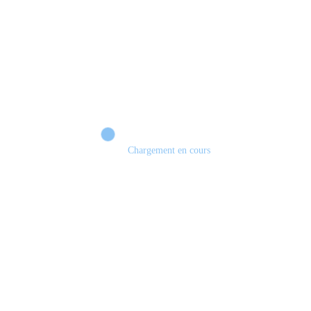
Petit jeu indépendant qui m’a laissé un sentiment assez particulier. #indika
#gaming #gamecover
Chargement en cours
Les jeux en physique vont disparaître! #sony #playstation #demat #physique
#jeuxvidéo #gamecover