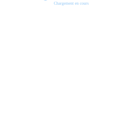
Chargement en cours
Nouveaux Animés Netflix 2026
Programmation Netflix
Révélations Netflix Annecy
VoxPopuli
Add your Biographical Information.
Edit your Profile
now.
View All Posts