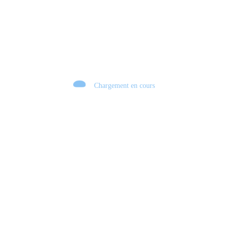
Chargement en cours
Retour sur le Summer Game Fest & Fin de Saison ! | Tu Peux Pas Test !
S03.FINALE