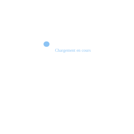
Chargement en cours
EDGE OF MEMORIES : Le JRPG français qui peut surprendre ? 🔥 DÉMO