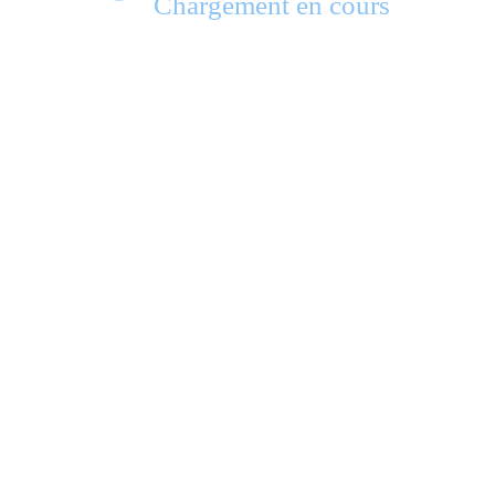
Chargement en cours
X (Twitter)
LinkedIn
nique Manga
Chronique Yuri
Game Cover
uri