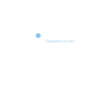
Chargement en cours
Retour sur le Summer Game Fest & Fin de Saison ! | Tu Peux Pas Test !
S03.FINALE