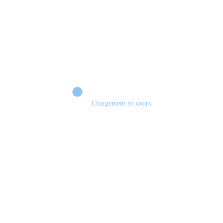
Chargement en cours
Retour sur le Summer Game Fest & Fin de Saison ! | Tu Peux Pas Test !
S03.FINALE