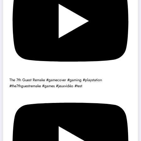
The 7th Guest Remake #gamecover #gaming #playstation
#the7thguestremake #games #jeuxvidéo #test