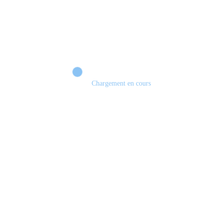
Chargement en cours
Retour sur le Summer Game Fest & Fin de Saison ! | Tu Peux Pas Test !
S03.FINALE