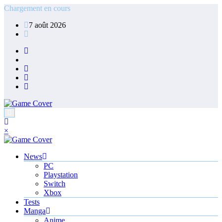
Aller
Chargement en cours
au
7 août 2026
contenu
×
News
PC
Playstation
Switch
Xbox
Tests
Manga
Anime