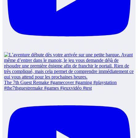
The 7th Guest Remake #gamecover #gaming #playstation
#the7thguestremake #games #jeuxvidéo #test