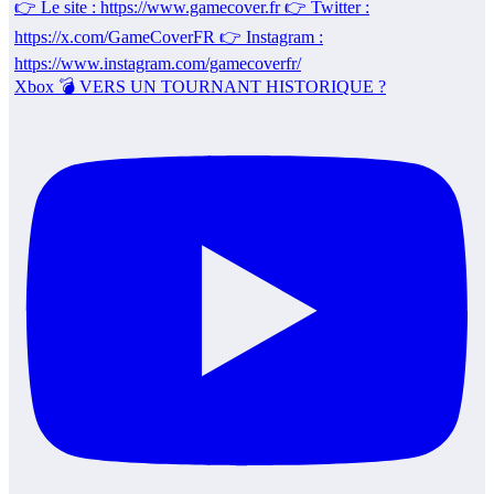
Xbox 💣 VERS UN TOURNANT HISTORIQUE ?