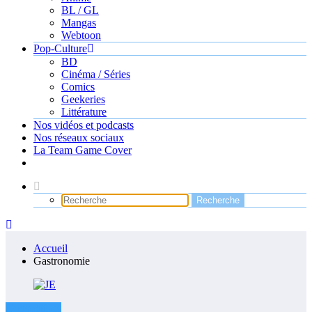
BL / GL
Mangas
Webtoon
Pop-Culture
BD
Cinéma / Séries
Comics
Geekeries
Littérature
Nos vidéos et podcasts
Nos réseaux sociaux
La Team Game Cover
Accueil
Gastronomie
Conventions