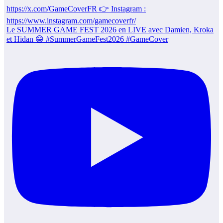
Le SUMMER GAME FEST 2026 en LIVE avec Damien, Kroka
et Hidan 😁 #SummerGameFest2026 #GameCover