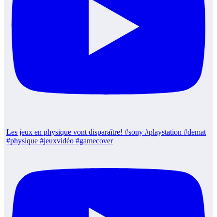
Les jeux en physique vont disparaître! #sony #playstation #demat
#physique #jeuxvidéo #gamecover