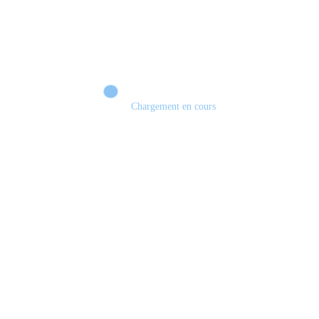
Chargement en cours
EDGE OF MEMORIES : Le JRPG français qui peut surprendre ? 🔥 DÉMO