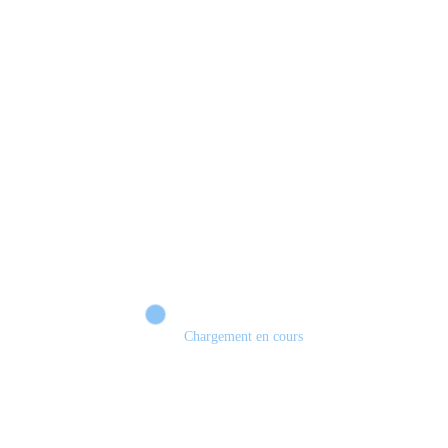
Les jeux en physique vont disparaître! #sony #playstation #demat #physique
#jeuxvidéo #gamecover
Chargement en cours