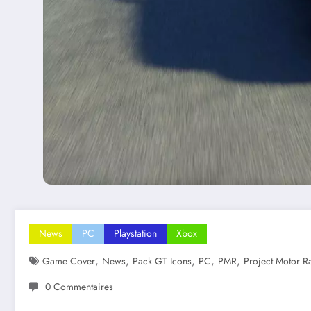
News
PC
Playstation
Xbox
,
,
,
,
,
Game Cover
News
Pack GT Icons
PC
PMR
Project Motor R
0 Commentaires