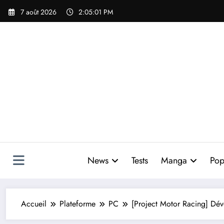
Aller
7 août 2026
2:05:03 PM
au
contenu
News
Tests
Manga
Pop
Accueil
Plateforme
PC
[Project Motor Racing] Dé