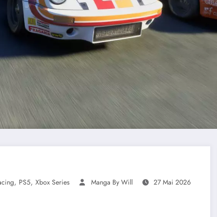
,
,
acing
PS5
Xbox Series
Manga By Will
27 Mai 2026