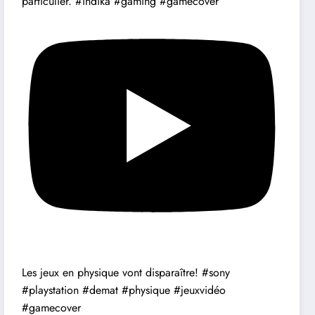
particulier. #indika #gaming #gamecover
Les jeux en physique vont disparaître! #sony
#playstation #demat #physique #jeuxvidéo
#gamecover