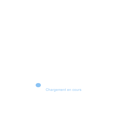
Chargement en cours
EDGE OF MEMORIES : Le JRPG français qui peut surprendre ? 🔥
DÉMO