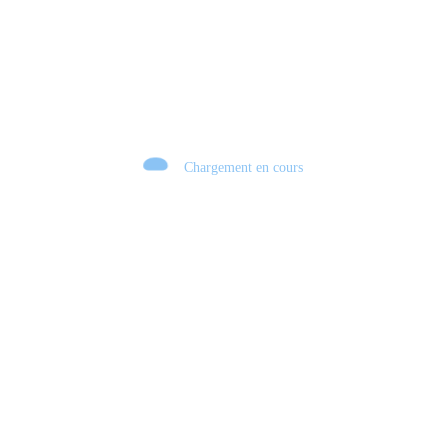
Chargement en cours
Retour sur le Summer Game Fest & Fin de Saison ! | Tu Peux Pas Test !
S03.FINALE