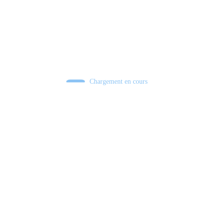
Chargement en cours
Retour sur le Summer Game Fest & Fin de Saison ! | Tu Peux Pas Test !
S03.FINALE