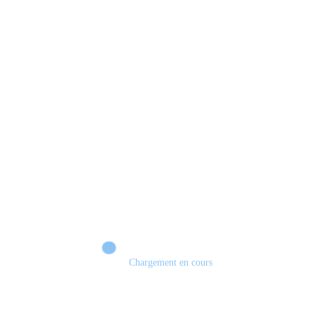
EDGE OF MEMORIES : Le JRPG français qui peut surprendre ? 🔥 DÉMO
Chargement en cours