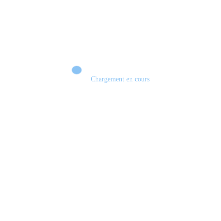
Chargement en cours
Les jeux en physique vont disparaître! #sony #playstation #demat #physique
#jeuxvidéo #gamecover