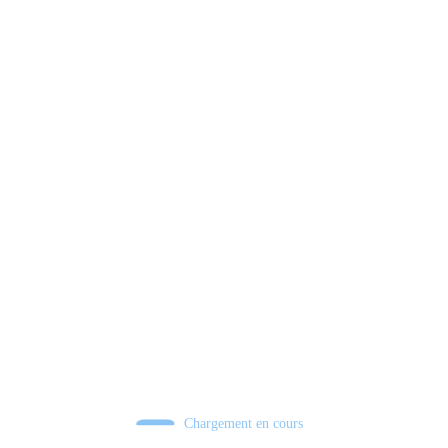
Xbox 💣 VERS UN TOURNANT HISTORIQUE ?
Chargement en cours