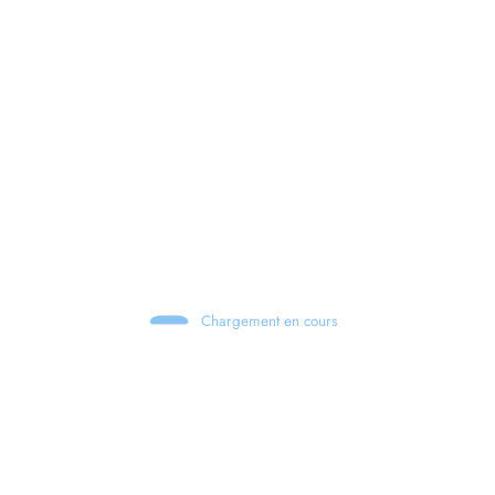
Chargement en cours
Retour sur le Summer Game Fest & Fin de Saison ! | Tu Peux Pas Test !
S03.FINALE