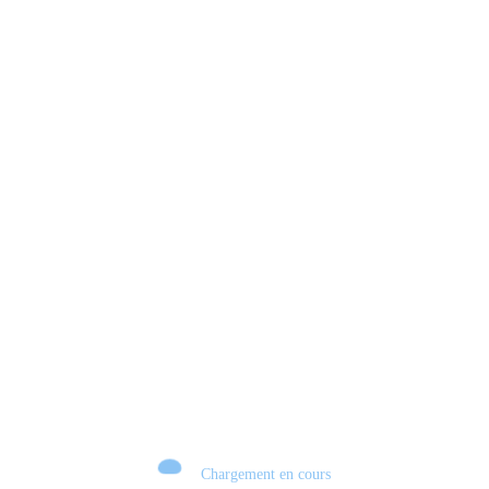
Xbox 💣 VERS UN TOURNANT HISTORIQUE ?
Chargement en cours