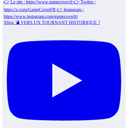
Xbox 💣 VERS UN TOURNANT HISTORIQUE ?