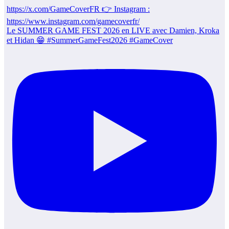
Le SUMMER GAME FEST 2026 en LIVE avec Damien, Kroka
et Hidan 😁 #SummerGameFest2026 #GameCover