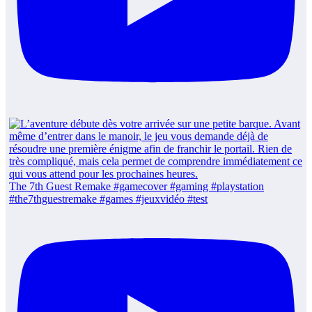
The 7th Guest Remake #gamecover #gaming #playstation
#the7thguestremake #games #jeuxvidéo #test