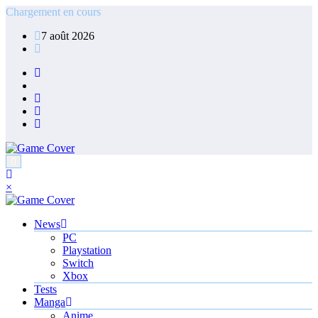
Aller
Chargement en cours
au
7 août 2026
contenu
×
News
PC
Playstation
Switch
Xbox
Tests
Manga
Anime