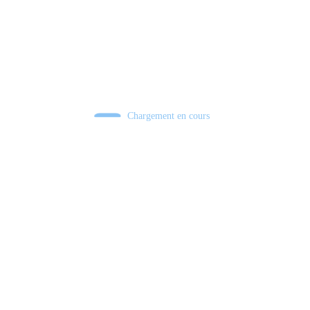
Chargement en cours
Retour sur le Summer Game Fest & Fin de Saison ! | Tu Peux Pas Test !
S03.FINALE