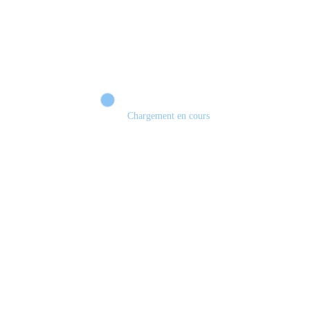
Chargement en cours
Retour sur le Summer Game Fest & Fin de Saison ! | Tu Peux Pas Test !
S03.FINALE