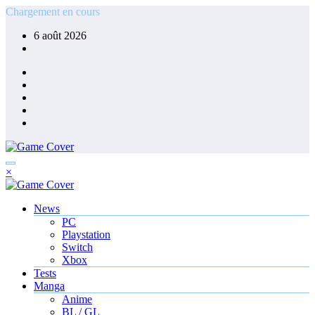
Aller
Chargement en cours
au
6 août 2026
contenu
×
News
PC
Playstation
Switch
Xbox
Tests
Manga
Anime
BL / GL