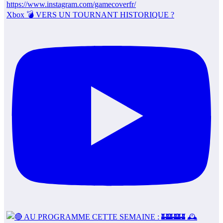
Xbox 💣 VERS UN TOURNANT HISTORIQUE ?