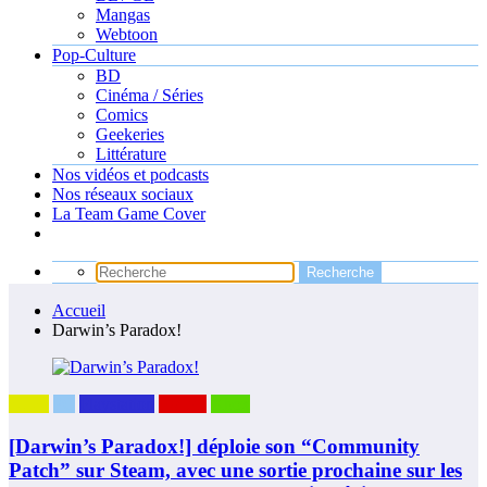
Mangas
Webtoon
Pop-Culture
BD
Cinéma / Séries
Comics
Geekeries
Littérature
Nos vidéos et podcasts
Nos réseaux sociaux
La Team Game Cover
Accueil
Darwin’s Paradox!
News
PC
Playstation
Switch
Xbox
[Darwin’s Paradox!] déploie son “Community
Patch” sur Steam, avec une sortie prochaine sur les