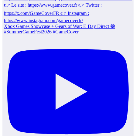
Xbox Games Showcase + Gears of War: E-Day Direct 😁
#SummerGameFest2026 #GameCover