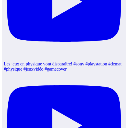
Les jeux en physique vont disparaître! #sony #playstation #demat
#physique #jeuxvidéo #gamecover