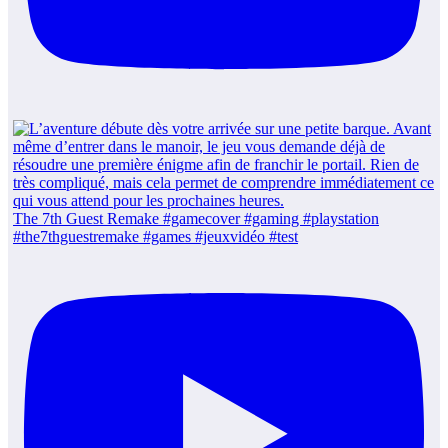
The 7th Guest Remake #gamecover #gaming #playstation
#the7thguestremake #games #jeuxvidéo #test