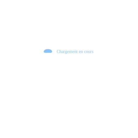
Chargement en cours
Retour sur le Summer Game Fest & Fin de Saison ! | Tu Peux Pas Test !
S03.FINALE