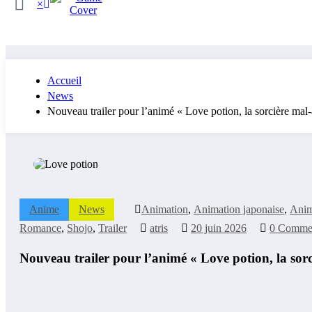
×
Accueil
News
Nouveau trailer pour l’animé « Love potion, la sorcière mal-
Anime
News
Animation
,
Animation japonaise
,
Ani
Romance
,
Shojo
,
Trailer
atris
20 juin 2026
0 Commen
Nouveau trailer pour l’animé « Love potion, la sorc