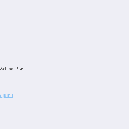
u Webtoon ! 🫶
 juin !