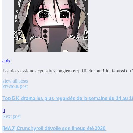
atris
Lectrices assidue depuis très longtemps qui lit de tout ! Je lis aussi d
view all posts
Previous post
Top 5 K-drama les plus regardés de la semaine du 14 au 19
Next post
[MAJ] Crunchyroll dévoile son lineup été 2026