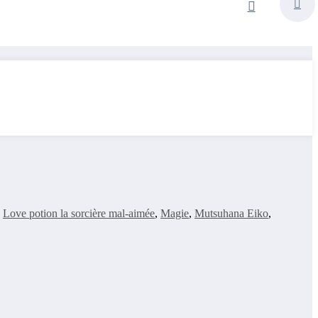
,
Love potion la sorcière mal-aimée
,
Magie
,
Mutsuhana Eiko
,