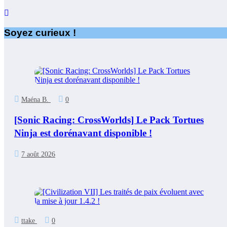
Soyez curieux !
Maéna B.
0
[Sonic Racing: CrossWorlds] Le Pack Tortues
Ninja est dorénavant disponible !
7 août 2026
ttake
0