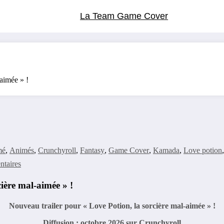
La Team Game Cover
aimée » !
mé
,
Animés
,
Crunchyroll
,
Fantasy
,
Game Cover
,
Kamada
,
Love potion
taires
ière mal-aimée » !
Nouveau trailer pour « Love Potion, la sorcière mal-aimée » !
Diffusion : octobre 2026
sur Crunchyroll