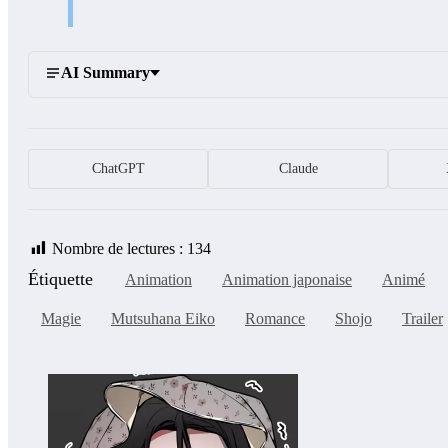
AI Summary
ChatGPT
Claude
Nombre de lectures :
134
Étiquette
Animation
Animation japonaise
Animé
Magie
Mutsuhana Eiko
Romance
Shojo
Trailer