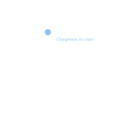
Chargement en cours
Les jeux en physique vont disparaître! #sony #playstation #demat #physique
#jeuxvidéo #gamecover