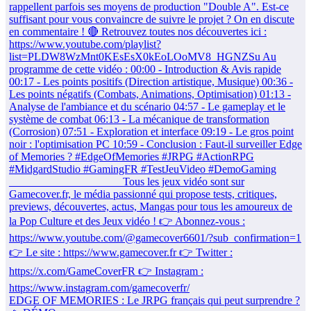
EDGE OF MEMORIES : Le JRPG français qui peut surprendre ?