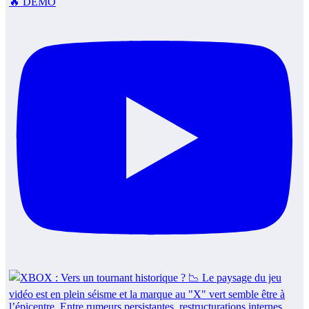
🔥 DÉMO