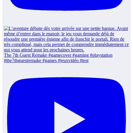
The 7th Guest Remake #gamecover #gaming #playstation
#the7thguestremake #games #jeuxvidéo #test