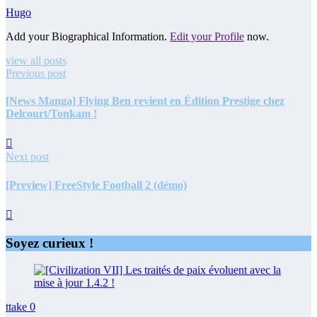
Hugo
Add your Biographical Information.
Edit your Profile
now.
view all posts
Previous post
[News Manga] Flying Ben revient en Édition Prestige chez
Delcourt/Tonkam !
Next post
[Preview] FreeStyle Football 2 (démo)
Soyez curieux !
ttake
0