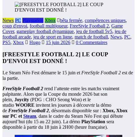
News
PC
Playstation
Xbox
bêta fermée
,
compétences uniques
,
coup d'envoi
,
football multijoueur
,
FreeStyle Football 2
,
Game
Cover
,
gameplay football dynamique
,
jeu de football 5v5
,
jeu de
football arcade
,
jeu de sport en ligne
,
match de football
,
News
,
PC
,
PS5
,
Xbox
Hugo
15 juin 2026
0 Commentaires
[FREESTYLE FOOTBALL 2] LE COUP
D’ENVOI EST DONNÉ !
Le Steam Néo Fest démarre le 15 juin et
FreeStyle Football 2
est de
la partie.
FreeStyle Football 2
rend l’attente entre les matchs vraiment
palpitante. Alors que la Coupe du monde 2026 bat son
plein,
Joycity
(PDG : CHO Seong Won) et le
studio
WOORE
invitent les joueurs à découvrir la démo
de
FreeStyle Football 2
, désormais disponible sur :
Xbox, Xbox
sur PC et
Steam
, dans le cadre du Steam Néo Fest qui débute
aujourd’hui (du 15 au 22 juin). La démo
PlayStation
sera
disponible à partir du 18 juin à 2H00 (heure française).