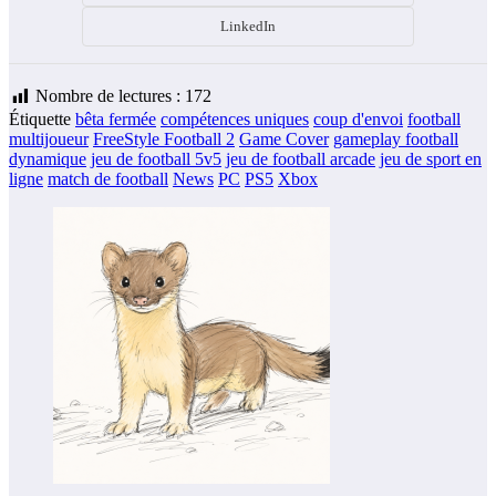
LinkedIn
Nombre de lectures :
172
Étiquette
bêta fermée
compétences uniques
coup d'envoi
football
multijoueur
FreeStyle Football 2
Game Cover
gameplay football
dynamique
jeu de football 5v5
jeu de football arcade
jeu de sport en
ligne
match de football
News
PC
PS5
Xbox