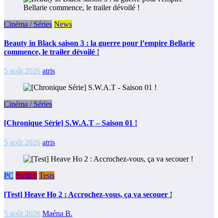
Cinéma / Séries
News
Beauty in Black saison 3 : la guerre pour l’empire Bellarie
commence, le trailer dévoilé !
5 août 2026
atris
Cinéma / Séries
[Chronique Série] S.W.A.T – Saison 01 !
5 août 2026
atris
PC
Switch
Tests
[Test] Heave Ho 2 : Accrochez-vous, ça va secouer !
5 août 2026
Maéna B.