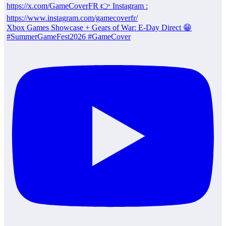
Xbox Games Showcase + Gears of War: E-Day Direct 😁
#SummerGameFest2026 #GameCover