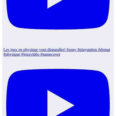
Les jeux en physique vont disparaître! #sony #playstation #demat
#physique #jeuxvidéo #gamecover