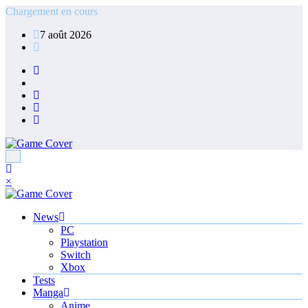
Aller
Chargement en cours
au
7 août 2026
contenu
×
News
PC
Playstation
Switch
Xbox
Tests
Manga
Anime