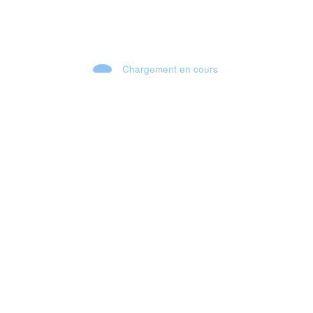
Chargement en cours
EDGE OF MEMORIES : Le JRPG français qui peut surprendre ? 🔥
DÉMO