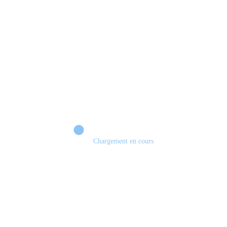
Les jeux en physique vont disparaître! #sony #playstation #demat #physique
#jeuxvidéo #gamecover
Chargement en cours