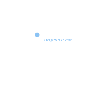
Chargement en cours
Retour sur le Summer Game Fest & Fin de Saison ! | Tu Peux Pas Test !
S03.FINALE