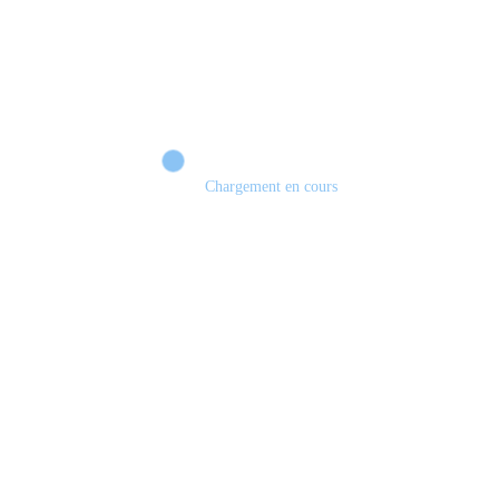
Chargement en cours
Retour sur le Summer Game Fest & Fin de Saison ! | Tu Peux Pas Test !
S03.FINALE