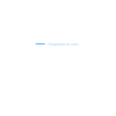
Chargement en cours
Retour sur le Summer Game Fest & Fin de Saison ! | Tu Peux Pas Test !
S03.FINALE