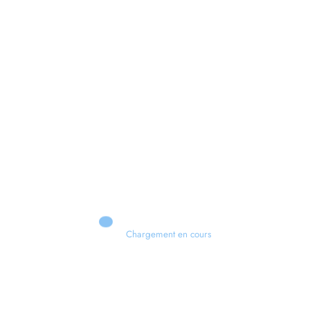
Xbox 💣 VERS UN TOURNANT HISTORIQUE ?
Chargement en cours