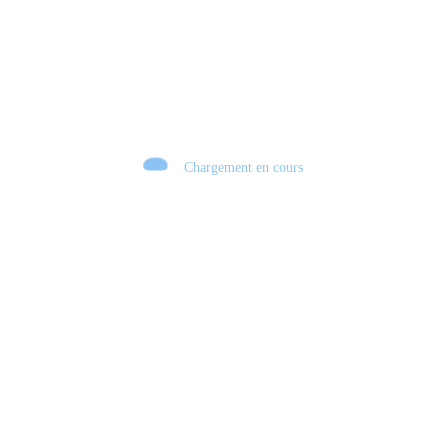
Chargement en cours
Retour sur le Summer Game Fest & Fin de Saison ! | Tu Peux Pas Test !
S03.FINALE