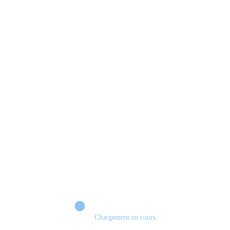
Xbox 💣 VERS UN TOURNANT HISTORIQUE ?
Chargement en cours