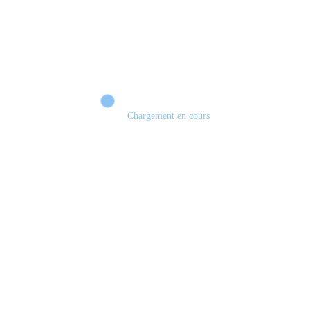
Chargement en cours
Retour sur le Summer Game Fest & Fin de Saison ! | Tu Peux Pas Test !
S03.FINALE