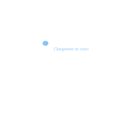
Chargement en cours
Retour sur le Summer Game Fest & Fin de Saison ! | Tu Peux Pas Test !
S03.FINALE