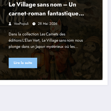
Le Village sans nom – Un
carnet‑roman fantastique
entre mythes japonais et
VoxPopuli
28 Mai 2026
pop culture
Dans la collection Les Carnets des
éditions L’Élan Vert, Le Village sans nom nous
plonge dans un Japon mystérieux où les…
Lire la suite