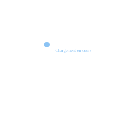
Chargement en cours
Retour sur le Summer Game Fest & Fin de Saison ! | Tu Peux Pas Test !
S03.FINALE